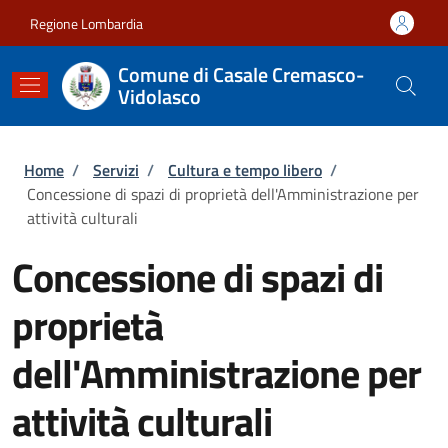
Salta al contenuto principale
Skip to footer content
Regione Lombardia
Comune di Casale Cremasco-
Vidolasco
Briciole di pane
Home
/
Servizi
/
Cultura e tempo libero
/
Concessione di spazi di proprietà dell'Amministrazione per
attività culturali
Concessione di spazi di
proprietà
dell'Amministrazione per
attività culturali