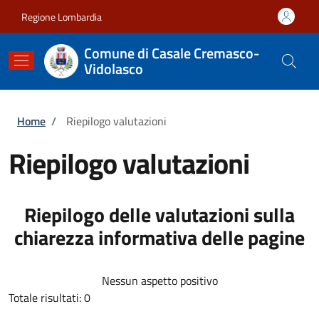
Salta al contenuto principale
Skip to footer content
Regione Lombardia
Comune di Casale Cremasco-
Vidolasco
Briciole di pane
Home
/
Riepilogo valutazioni
Riepilogo valutazioni
Riepilogo delle valutazioni sulla
chiarezza informativa delle pagine
Nessun aspetto positivo
Totale risultati: 0