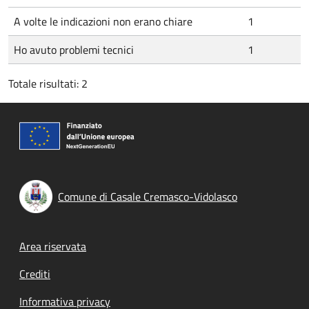
A volte le indicazioni non erano chiare
1
Ho avuto problemi tecnici
1
Totale risultati: 2
Comune di Casale Cremasco-Vidolasco
Footer menu
Area riservata
Crediti
Informativa privacy