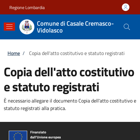
Salta al contenuto principale
Skip to footer content
Regione Lombardia
Comune di Casale Cremasco-
Vidolasco
Briciole di pane
Home
/
Copia dell'atto costitutivo e statuto registrati
Copia dell'atto costitutivo
e statuto registrati
È necessario allegare il documento Copia dell'atto costitutivo e
statuto registrati alla pratica.