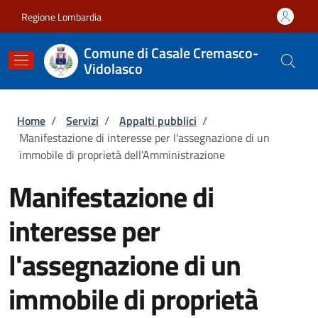
Salta al contenuto principale
Skip to footer content
Regione Lombardia
Comune di Casale Cremasco-
Vidolasco
Briciole di pane
Home
/
Servizi
/
Appalti pubblici
/
Manifestazione di interesse per l'assegnazione di un
immobile di proprietà dell'Amministrazione
Manifestazione di
interesse per
l'assegnazione di un
immobile di proprietà