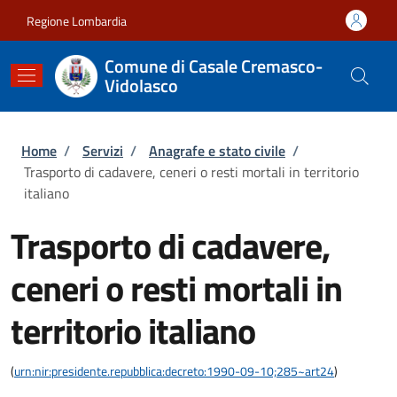
Salta al contenuto principale
Skip to footer content
Regione Lombardia
Comune di Casale Cremasco-
Vidolasco
Briciole di pane
Home
/
Servizi
/
Anagrafe e stato civile
/
Trasporto di cadavere, ceneri o resti mortali in territorio
italiano
Trasporto di cadavere,
ceneri o resti mortali in
territorio italiano
(
urn:nir:presidente.repubblica:decreto:1990-09-10;285~art24
)