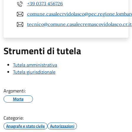
+39 0373 456726
comune.casalecrvidolasco@pec.regione.lombard
tecnico@comune.casalecremascovidolasco.cr.it
Strumenti di tutela
Tutela amministrativa
Tutela giurisdizionale
Argomenti:
Morte
Categorie:
Anagrafe e stato civile
Autorizzazioni