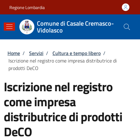
Salta al contenuto principale
Skip to footer content
Regione Lombardia
Comune di Casale Cremasco-
Vidolasco
Briciole di pane
Home
/
Servizi
/
Cultura e tempo libero
/
Iscrizione nel registro come impresa distributrice di
prodotti DeCO
Iscrizione nel registro
come impresa
distributrice di prodotti
DeCO