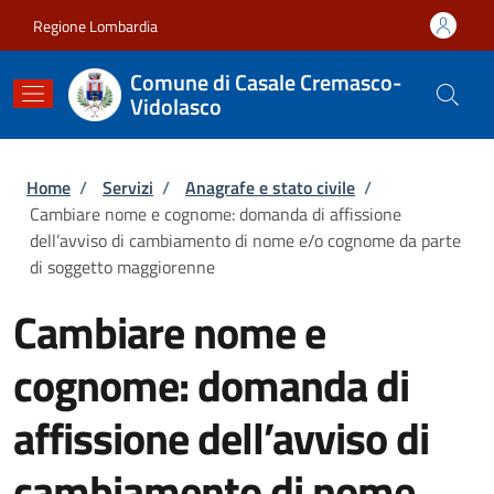
Salta al contenuto principale
Skip to footer content
Regione Lombardia
Comune di Casale Cremasco-
Vidolasco
Briciole di pane
Home
/
Servizi
/
Anagrafe e stato civile
/
Cambiare nome e cognome: domanda di affissione
dell’avviso di cambiamento di nome e/o cognome da parte
di soggetto maggiorenne
Cambiare nome e
cognome: domanda di
affissione dell’avviso di
cambiamento di nome