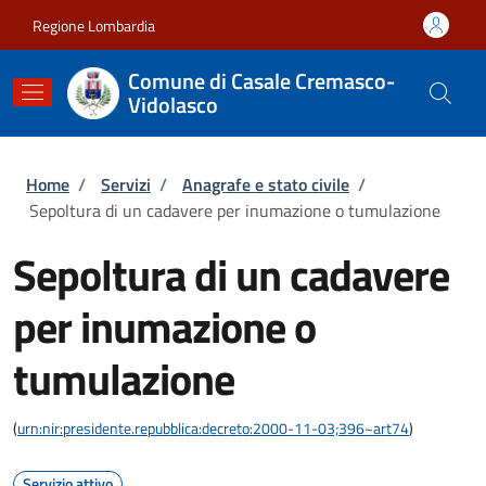
Salta al contenuto principale
Skip to footer content
Regione Lombardia
Comune di Casale Cremasco-
Vidolasco
Briciole di pane
Home
/
Servizi
/
Anagrafe e stato civile
/
Sepoltura di un cadavere per inumazione o tumulazione
Sepoltura di un cadavere
per inumazione o
tumulazione
(
urn:nir:presidente.repubblica:decreto:2000-11-03;396~art74
)
Servizio attivo