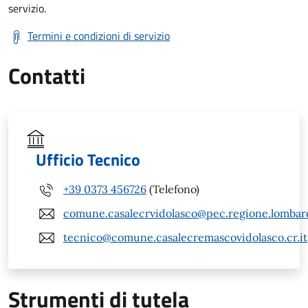
servizio.
Termini e condizioni di servizio
Contatti
Ufficio Tecnico
+39 0373 456726
(Telefono)
comune.casalecrvidolasco@pec.regione.lombard
tecnico@comune.casalecremascovidolasco.cr.it
Strumenti di tutela