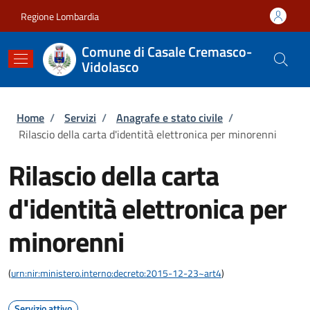
Salta al contenuto principale
Skip to footer content
Regione Lombardia
Comune di Casale Cremasco-
Vidolasco
Briciole di pane
Home
/
Servizi
/
Anagrafe e stato civile
/
Rilascio della carta d'identità elettronica per minorenni
Rilascio della carta
d'identità elettronica per
minorenni
(
urn:nir:ministero.interno:decreto:2015-12-23~art4
)
Servizio attivo