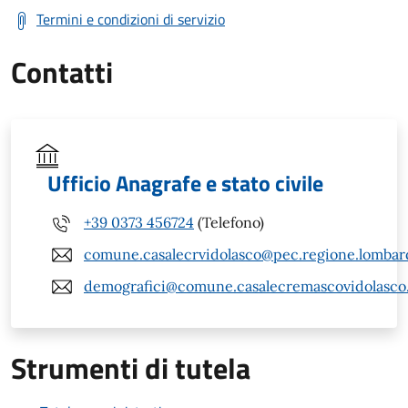
Termini e condizioni di servizio
Contatti
Ufficio Anagrafe e stato civile
+39 0373 456724
(Telefono)
comune.casalecrvidolasco@pec.regione.lombard
demografici@comune.casalecremascovidolasco.c
Strumenti di tutela