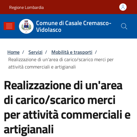
Salta al contenuto principale
Skip to footer content
Regione Lombardia
Comune di Casale Cremasco-
Vidolasco
Briciole di pane
Home
/
Servizi
/
Mobilità e trasporti
/
Realizzazione di un'area di carico/scarico merci per
attività commerciali e artigianali
Realizzazione di un'area
di carico/scarico merci
per attività commerciali e
artigianali