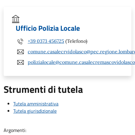
Ufficio Polizia Locale
+39 0373 456725
(Telefono)
comune.casalecrvidolasco@pec.regione.lombard
polizialocale@comune.casalecremascovidolasco.
Strumenti di tutela
Tutela amministrativa
Tutela giurisdizionale
Argomenti: