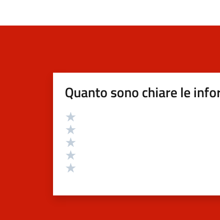
Quanto sono chiare le info
Valutazione
Valuta 5 stelle su 5
Valuta 4 stelle su 5
Valuta 3 stelle su 5
Valuta 2 stelle su 5
Valuta 1 stelle su 5