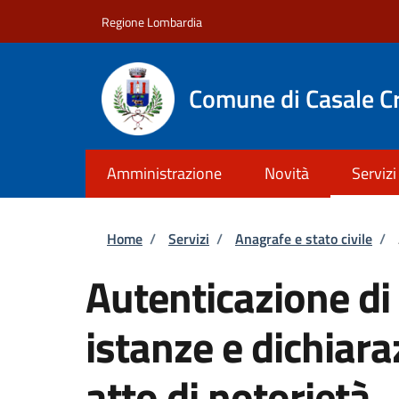
Salta al contenuto principale
Skip to footer content
Regione Lombardia
Comune di Casale C
Amministrazione
Novità
Servizi
Briciole di pane
Home
/
Servizi
/
Anagrafe e stato civile
/
Autenticazione di 
istanze e dichiara
atto di notorietà