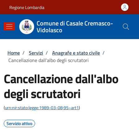
Salta al contenuto principale
Skip to footer content
Regione Lombardia
Comune di Casale Cremasco-
Vidolasco
Briciole di pane
Home
/
Servizi
/
Anagrafe e stato civile
/
Cancellazione dall'albo degli scrutatori
Cancellazione dall'albo
degli scrutatori
(
urn:nir:stato:legge:1989-03-08;95~art1
)
Servizio attivo