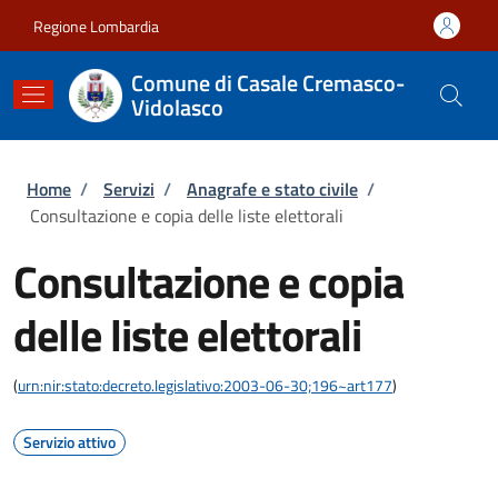
Salta al contenuto principale
Skip to footer content
Regione Lombardia
Comune di Casale Cremasco-
Vidolasco
Briciole di pane
Home
/
Servizi
/
Anagrafe e stato civile
/
Consultazione e copia delle liste elettorali
Consultazione e copia
delle liste elettorali
(
urn:nir:stato:decreto.legislativo:2003-06-30;196~art177
)
Servizio attivo