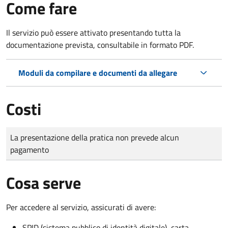
Come fare
Il servizio può essere attivato presentando tutta la
documentazione prevista, consultabile in formato PDF.
Moduli da compilare e documenti da allegare
Costi
Tipo di pagamento
Importo
La presentazione della pratica non prevede alcun
pagamento
Cosa serve
Per accedere al servizio, assicurati di avere:
SPID (sistema pubblico di identità digitale), carta