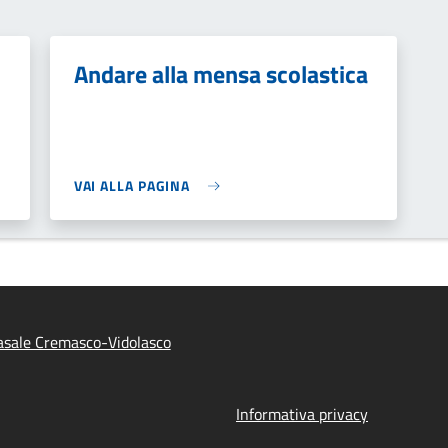
Andare alla mensa scolastica
VAI ALLA PAGINA
sale Cremasco-Vidolasco
Informativa privacy