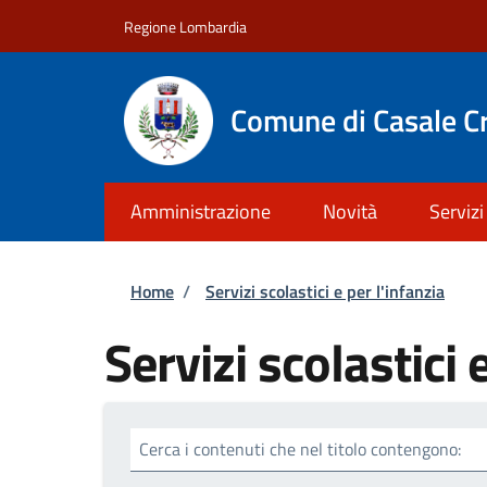
Salta al contenuto principale
Skip to footer content
Regione Lombardia
Comune di Casale C
Amministrazione
Novità
Servizi
Briciole di pane
Home
/
Servizi scolastici e per l'infanzia
Servizi scolastici 
Cerca i contenuti che nel titolo contengono: