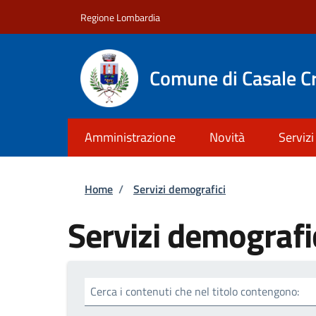
Salta al contenuto principale
Skip to footer content
Regione Lombardia
Comune di Casale C
Amministrazione
Novità
Servizi
Briciole di pane
Home
/
Servizi demografici
Servizi demografi
Cerca i contenuti che nel titolo contengono: