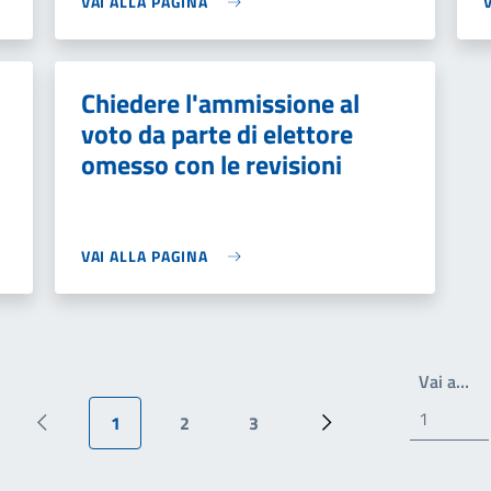
VAI ALLA PAGINA
Chiedere l'ammissione al
voto da parte di elettore
omesso con le revisioni
VAI ALLA PAGINA
Wr
Vai a…
1
2
3
Pagina precedente
Pagina attuale
Pagina
Pagina
Prossima pagina