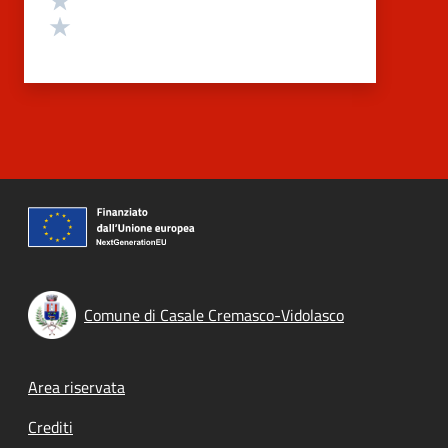
Valuta 1 stelle su 5
Comune di Casale Cremasco-Vidolasco
Footer menu
Area riservata
Crediti