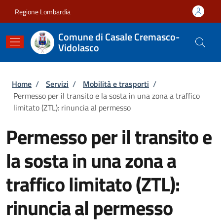
Salta al contenuto principale
Skip to footer content
Regione Lombardia
Comune di Casale Cremasco-
Vidolasco
Briciole di pane
Home
/
Servizi
/
Mobilità e trasporti
/
Permesso per il transito e la sosta in una zona a traffico
limitato (ZTL): rinuncia al permesso
Permesso per il transito e
la sosta in una zona a
traffico limitato (ZTL):
rinuncia al permesso