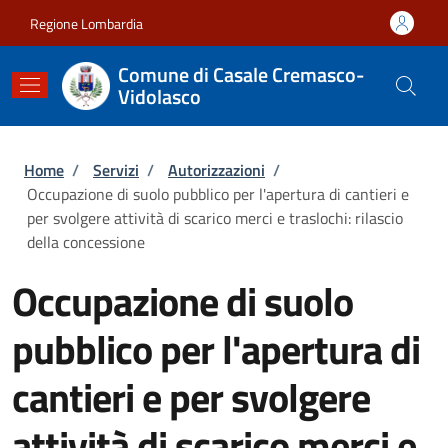
Salta al contenuto principale
Skip to footer content
Regione Lombardia
Comune di Casale Cremasco-
Vidolasco
Briciole di pane
Home
/
Servizi
/
Autorizzazioni
/
Occupazione di suolo pubblico per l'apertura di cantieri e
per svolgere attività di scarico merci e traslochi: rilascio
della concessione
Occupazione di suolo
pubblico per l'apertura di
cantieri e per svolgere
attività di scarico merci e